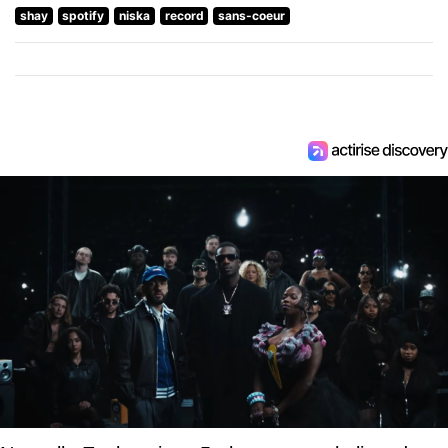
shay
spotify
niska
record
sans-coeur