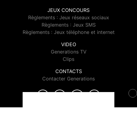
JEUX CONCOURS
Règlements : Jeux réseaux sociaux
Règlements : Jeux SMS
Règlements : Jeux téléphone et internet
VIDEO
Generations TV
Clips
CONTACTS
Contacter Generations
© 2026 Generations Tous droits réservés.
Signaler un contenu
-
Mentions légales
-
Politique de cookies
-
Contact