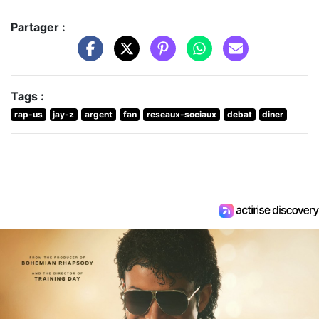
Partager :
Tags :
rap-us
jay-z
argent
fan
reseaux-sociaux
debat
diner