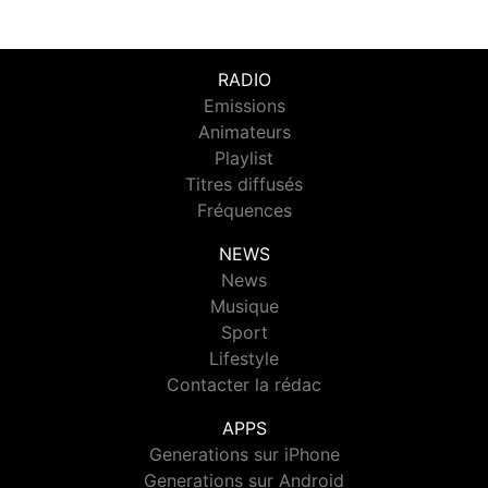
RADIO
Emissions
Animateurs
Playlist
Titres diffusés
Fréquences
NEWS
News
Musique
Sport
Lifestyle
Contacter la rédac
APPS
Generations sur iPhone
Generations sur Android