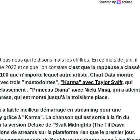
st pas nous qui le disons mais les chiffres. En ce mois de juin, il
ée 2023 et ce que l'on constate
c'est que la rappeuse a classé
t 100 que n'importe lequel autre artiste. Chart Data montre
t avec trois "mastodontes",
"Karma" avec Taylor Swift
, qui
classement ;
"Princess Diana" avec Nicki Minaj,
qui a atteint
ress, qui est monté jusqu'à la troisième place.
x a fait le meilleur démarrage en streaming pour une
y grâce à "Karma". La chanson qui est sortie à la fin du
 la version Deluxe de "Swift Midnights (The Til Dawn
ions de streams sur la plateforme rien que le premier jour.
 classement monde de Spotify ce qui donne aussi à Ice Spice