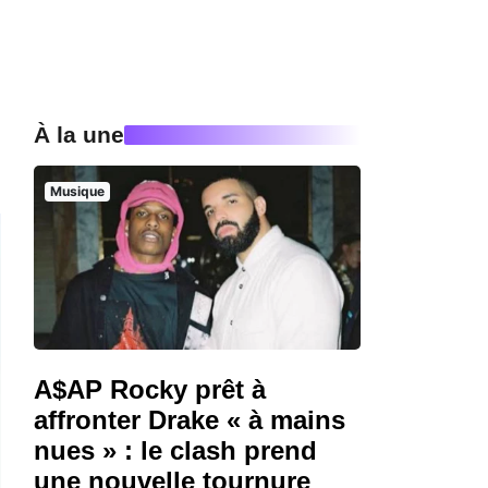
À la une
Musique
A$AP Rocky prêt à
affronter Drake « à mains
nues » : le clash prend
une nouvelle tournure