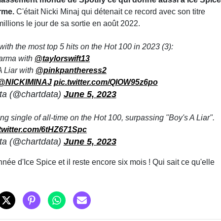
orme.
C'était Nicki Minaj qui détenait ce record avec son titre
llions le jour de sa sortie en août 2022.
with the most top 5 hits on the Hot 100 in 2023 (3):
arma with
@taylorswift13
A Liar with
@pinkpantheress2
@NICKIMINAJ
pic.twitter.com/QIOW95z6po
ta (@chartdata)
June 5, 2023
ng single of all-time on the Hot 100, surpassing "Boy's A Liar".
.twitter.com/6tHZ671Spc
ta (@chartdata)
June 5, 2023
née d'Ice Spice et il reste encore six mois ! Qui sait ce qu'elle