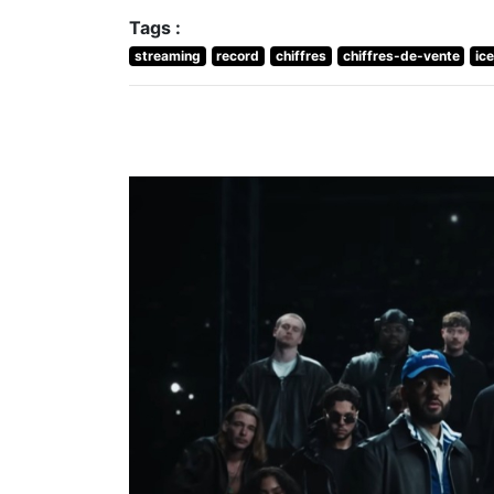
Tags :
streaming
record
chiffres
chiffres-de-vente
ic