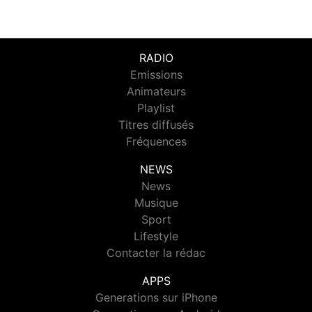
RADIO
Emissions
Animateurs
Playlist
Titres diffusés
Fréquences
NEWS
News
Musique
Sport
Lifestyle
Contacter la rédac
APPS
Generations sur iPhone