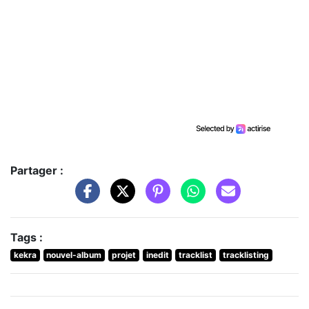
Partager :
Tags :
kekra
nouvel-album
projet
inedit
tracklist
tracklisting