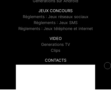
Generations sur Android
JEUX CONCOURS
Règlements : Jeux réseaux sociaux
Règlements : Jeux SMS
Règlements : Jeux téléphone et internet
VIDEO
Generations TV
Clips
CONTACTS
Contacter Generations
© 2026 Generations Tous droits réservés.
Signaler un contenu
-
Mentions légales
-
Politique de cookies
-