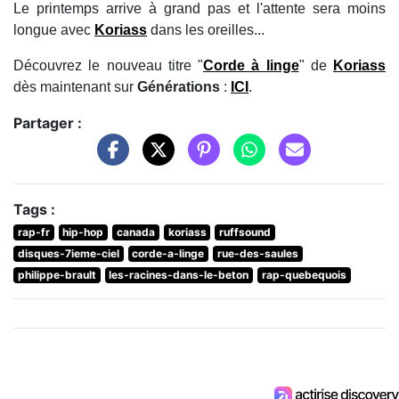
Le printemps arrive à grand pas et l'attente sera moins
longue avec
Koriass
dans les oreilles...
Découvrez le nouveau titre "
Corde à linge
" de
Koriass
dès maintenant sur
Générations
:
ICI
.
Partager :
Tags :
rap-fr
hip-hop
canada
koriass
ruffsound
disques-7ieme-ciel
corde-a-linge
rue-des-saules
philippe-brault
les-racines-dans-le-beton
rap-quebequois