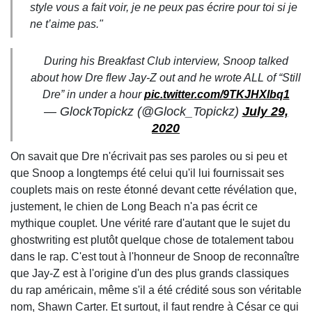
style vous a fait voir, je ne peux pas écrire pour toi si je
ne t’aime pas."
During his Breakfast Club interview, Snoop talked
about how Dre flew Jay-Z out and he wrote ALL of “Still
Dre” in under a hour
pic.twitter.com/9TKJHXlbq1
— GlockTopickz (@Glock_Topickz)
July 29,
2020
On savait que Dre n'écrivait pas ses paroles ou si peu et
que Snoop a longtemps été celui qu'il lui fournissait ses
couplets mais on reste étonné devant cette révélation que,
justement, le chien de Long Beach n'a pas écrit ce
mythique couplet. Une vérité rare d'autant que le sujet du
ghostwriting est plutôt quelque chose de totalement tabou
dans le rap. C'est tout à l'honneur de Snoop de reconnaître
que Jay-Z est à l'origine d'un des plus grands classiques
du rap américain, même s'il a été crédité sous son véritable
nom, Shawn Carter. Et surtout, il faut rendre à César ce qui