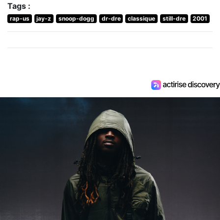
Tags :
rap-us
jay-z
snoop-dogg
dr-dre
classique
still-dre
2001