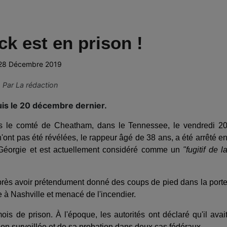
k est en prison !
28 Décembre 2019
Par
La rédaction
is le 20 décembre dernier.
 le comté de Cheatham, dans le Tennessee, le vendredi 2
ont pas été révélées, le rappeur âgé de 38 ans, a été arrêté e
 Géorgie et est actuellement considéré comme un
"fugitif de l
après avoir prétendument donné des coups de pied dans la port
e à Nashville et menacé de l'incendier.
s de prison. À l'époque, les autorités ont déclaré qu'il avai
tion surveillée et de sa probation dans deux cas fédéraux.