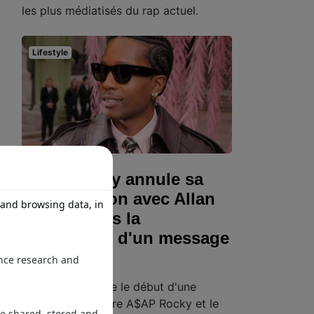
les plus médiatisés du rap actuel.
Lifestyle
A$AP Rocky annule sa
collaboration avec Allan
Peters après la
publication d'un message
privé
Ce qui devait être le début d'une
collaboration entre A$AP Rocky et le