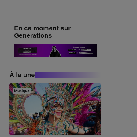
En ce moment sur
Generations
À la une
0
n
a
Musique
e
t