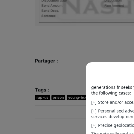
Partager :
Tags :
rap-us
prison
young-buck
news
actu