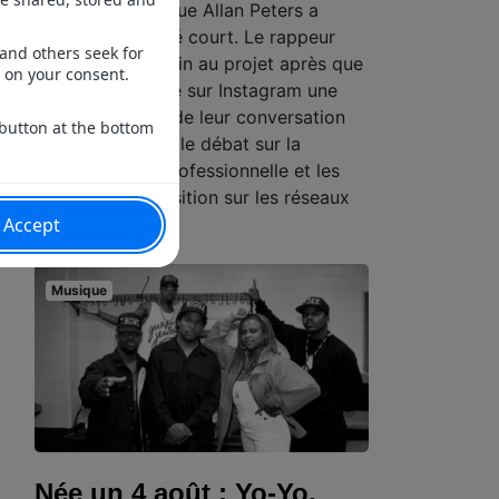
designer graphique Allan Peters a
finalement tourné court. Le rappeur
américain a mis fin au projet après que
le créatif a publié sur Instagram une
capture d'écran de leur conversation
privée, relançant le débat sur la
confidentialité professionnelle et les
limites de l'exposition sur les réseaux
sociaux.
Musique
Née un 4 août : Yo-Yo,