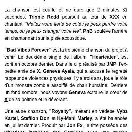
La chanson est courte et ne dure que 2 minutes 31
secondes.
Trippie Redd
poursuit au tour de
XXX
en
chantant:
"Mettez votre fierté de côté / je peux perdre votre
temps, ou je peux changer votre vie".
PnB
soulève l'arrière
en chantonnant sur la piste acoustique.
"Bad Vibes Forever"
est la troisième chanson du projet à
venir. Le deuxième single de l'album,
"Hearteater"
, est
sorti en octobre dernier. Dans le clip réalisé par
JMP
, l'ex-
petite amie de
X
,
Geneva Ayala
, qui a accusé le regretté
rappeur de violences physiques il y a trois ans, joue le rôle
d'un monstre zombie assoiffé de chair humaine. Derrière
un fond sombre, nous voyons
Geneva
extraire le cœur de
X
de sa poitrine et le dévorant.
Une autre chanson,
"Royalty"
, mettant en vedette
Vybz
Kartel
,
Stefflon Don
et
Ky-Mani Marley
, a été balancée
en juillet dernier. Produit par
Jon Fx
, le titre possède des