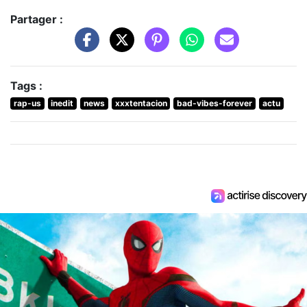
Partager :
Tags :
rap-us
inedit
news
xxxtentacion
bad-vibes-forever
actu