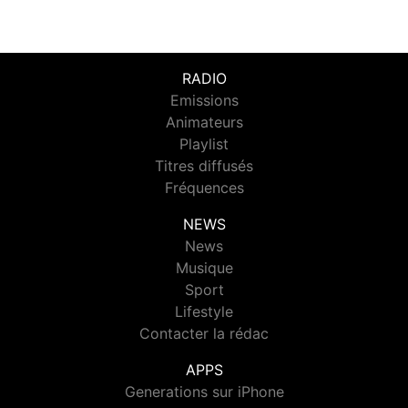
RADIO
Emissions
Animateurs
Playlist
Titres diffusés
Fréquences
NEWS
News
Musique
Sport
Lifestyle
Contacter la rédac
APPS
Generations sur iPhone