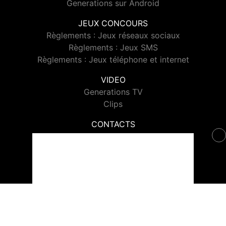
Generations sur Android
JEUX CONCOURS
Règlements : Jeux réseaux sociaux
Règlements : Jeux SMS
Règlements : Jeux téléphone et internet
VIDEO
Generations TV
Clips
CONTACTS
Contacter Generations
© 2026 Generations Tous droits réservés.
Signaler un contenu
-
Mentions légales
-
Politique de cookies
-