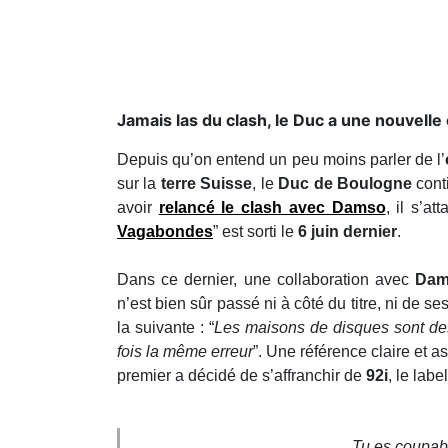
Jamais las du clash, le Duc a une nouvelle 
Depuis qu’on entend un peu moins parler de l’
sur la
terre Suisse
, le
Duc de Boulogne
cont
avoir
relancé le clash avec Damso
, il s’a
Vagabondes
” est sorti le
6 juin dernier
.
Dans ce dernier, une collaboration avec
Da
n’est bien sûr passé ni à côté du titre, ni de se
la suivante : “
Les maisons de disques sont des 
fois la même erreur
”. Une référence claire et 
premier a décidé de s’affranchir de
92i
, le lab
Tu es coupabl