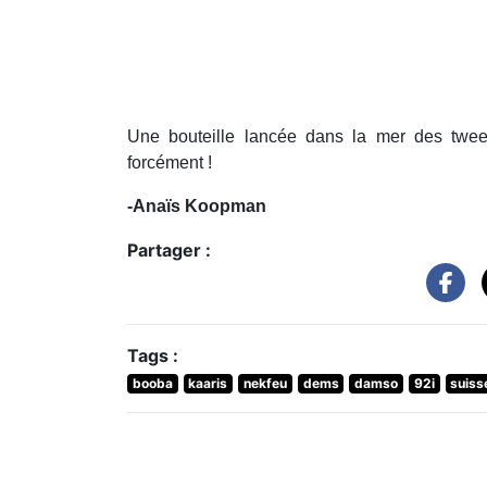
Une bouteille lancée dans la mer des twe
forcément !
-Anaïs Koopman
Partager :
Tags :
booba
kaaris
nekfeu
dems
damso
92i
suiss