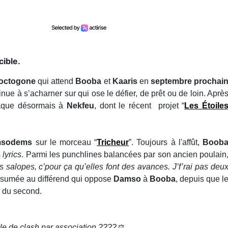
cible.
octogone
qui attend
Booba
et
Kaaris
en
septembre prochai
inue à s’acharner sur qui ose le défier, de prêt ou de loin. Aprè
ttaque désormais à
Nekfeu
, dont le récent projet “
Les Étoile
msodems
sur le morceau “
Tricheur
”. Toujours à l'affût,
Boob
s
lyrics
. Parmi les punchlines balancées par son ancien poulain
salopes, c’pour ça qu’elles font des avances. J’f’rai pas deu
assumée au différend qui oppose
Damso
à
Booba
, depuis que l
el du second.
e de clash par association ????⚖️