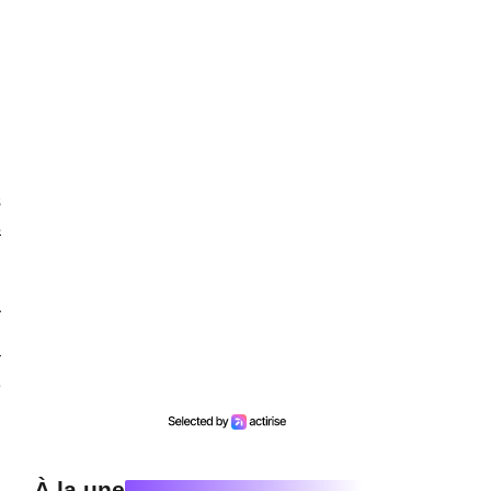
n
s
s
a
,
x
e
À la une