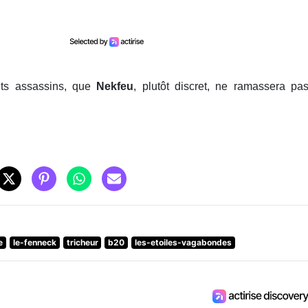
ets assassins, que
Nekfeu
, plutôt discret, ne ramassera pa
e
le-fenneck
tricheur
b20
les-etoiles-vagabondes