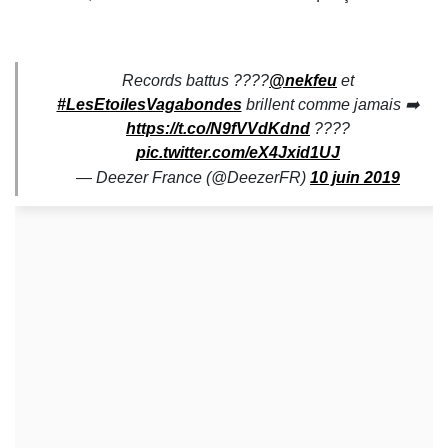
Records battus ????
@nekfeu
et
#LesEtoilesVagabondes
brillent comme jamais ➡️
https://t.co/N9fVVdKdnd
????
pic.twitter.com/eX4Jxid1UJ
— Deezer France (@DeezerFR)
10 juin 2019