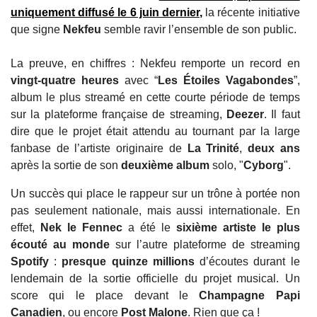
uniquement diffusé le 6 juin dernier,
la récente initiative
que signe
Nekfeu
semble ravir l’ensemble de son public.
La preuve, en chiffres : Nekfeu remporte un record en
vingt-quatre heures
avec “
Les Étoiles Vagabondes
”,
album le plus streamé en cette courte période de temps
sur la plateforme française de streaming,
Deezer
. Il faut
dire que le projet était attendu au tournant par la large
fanbase de l’artiste originaire de
La Trinité
,
deux ans
après la sortie de son
deuxième album
solo, "
Cyborg
".
Un succès qui place le rappeur sur un trône à portée non
pas seulement nationale, mais aussi internationale. En
effet,
Nek le Fennec
a été le
sixième artiste le plus
écouté au monde
sur l’autre plateforme de streaming
Spotify
:
presque quinze millions
d’écoutes durant le
lendemain de la sortie officielle du projet musical. Un
score qui le place devant le
Champagne Papi
Canadien
, ou encore
Post Malone
. Rien que ça !