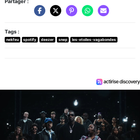
Partager :
Tags :
nekfeu
spotify
deezer
snep
les-etoiles-vagabondes