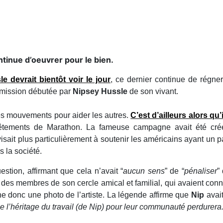
inue d’oeuvrer pour le bien.
e devrait bientôt voir le jour
, ce dernier continue de régn
a mission débutée par
Nipsey Hussle
de son vivant.
des mouvements pour aider les autres.
C’est d’ailleurs alors qu’
ements de Marathon. La fameuse campagne avait été créée
e visait plus particulièrement à soutenir les américains ayant un 
s la société.
estion, affirmant que cela n’avait “
aucun sens
” de “
pénaliser
”
 des membres de son cercle amical et familial, qui avaient con
che donc une photo de l’artiste. La légende affirme que
Nip
avai
e l’héritage du travail (de Nip) pour leur communauté perdurera