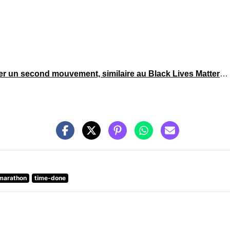
er un second mouvement, similaire au Black Lives Matter
…
marathon
time-done