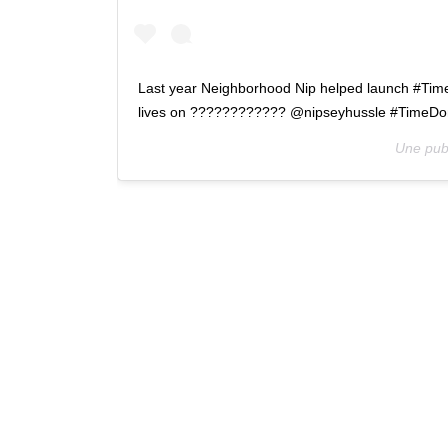
Last year Neighborhood Nip helped launch #TimeDo
lives on ???????????? @nipseyhussle #TimeD
Une pub