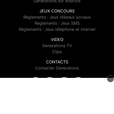
Generations sur Android
JEUX CONCOURS
Règlements : Jeux réseaux sociaux
Règlements : Jeux SMS
Règlements : Jeux téléphone et internet
VIDEO
Generations TV
Clips
CONTACTS
Contacter Generations
© 2026 Generations Tous droits réservés.
Signaler un contenu
-
Mentions légales
-
Politique de cookies
-