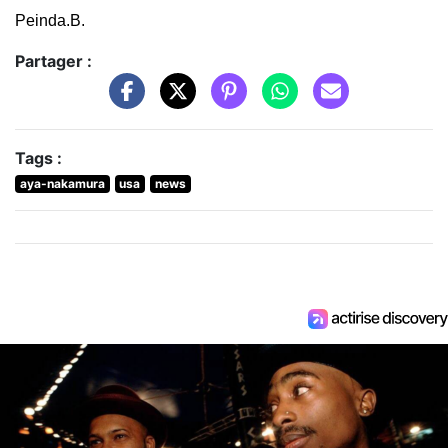
Peinda.B.
Partager :
Tags :
aya-nakamura
usa
news