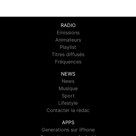
RADIO
Emissions
Animateurs
Playlist
Titres diffusés
Fréquences
NEWS
News
Musique
Sport
Lifestyle
Contacter la rédac
APPS
Generations sur iPhone