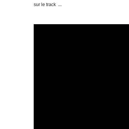
sur le track
...