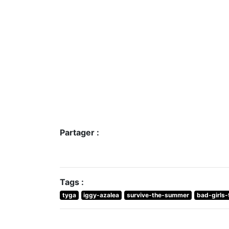
Partager :
Tags :
tyga
iggy-azalea
survive-the-summer
bad-girls-