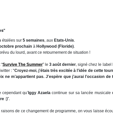
s''
s
étalées sur
5 semaines
, aux
Etats-Unis
.
octobre prochain
à
Hollywood (Floride)
.
prévu du lourd, avant ce retournement de situation !
 “
Survive The Summer
” le
3 août dernier
, signé chez le label
tter : “
Croyez-moi, j’étais très excitée à l’idée de cette to
ix ne m’appartient pas. J’espère que j’aurai l’occasion d
e cependant qu’
Iggy Azaela
continue sur sa lancée musicale e
re :)
”.
s raisons de ce changement de programme, on vous laisse écout