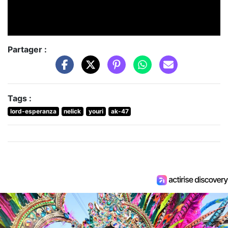
Partager :
Tags :
lord-esperanza
nelick
youri
ak-47