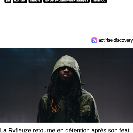
jul
extrait
single
la-tete-dans-les-nuages
henrico
La Rvfleuze retourne en détention après son feat