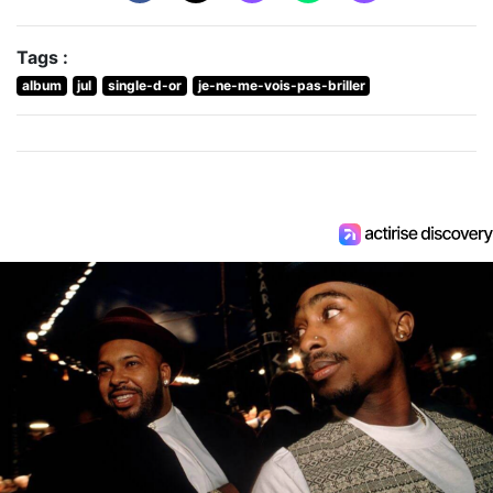
Tags :
album
jul
single-d-or
je-ne-me-vois-pas-briller