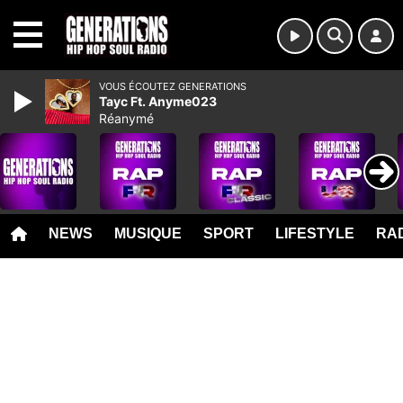
MENU
VOUS ÉCOUTEZ GENERATIONS
Tayc Ft. Anyme023
Réanymé
NEWS
MUSIQUE
SPORT
LIFESTYLE
RAD