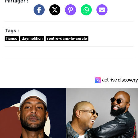
Partager :
Tags :
fianso
daymolition
rentre-dans-le-cercle