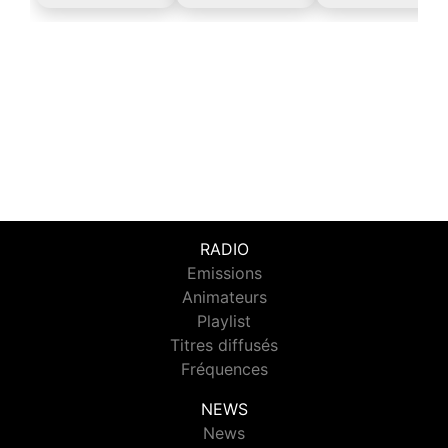
RADIO
Emissions
Animateurs
Playlist
Titres diffusés
Fréquences
NEWS
News