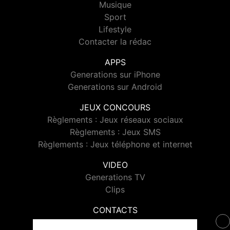
Musique
Sport
Lifestyle
Contacter la rédac
APPS
Generations sur iPhone
Generations sur Android
JEUX CONCOURS
Règlements : Jeux réseaux sociaux
Règlements : Jeux SMS
Règlements : Jeux téléphone et internet
VIDEO
Generations TV
Clips
CONTACTS
Contacter Generations