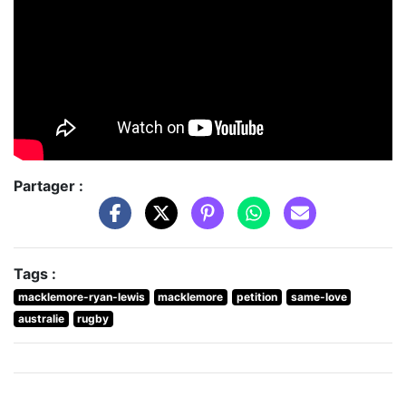
Partager :
Tags :
macklemore-ryan-lewis
macklemore
petition
same-love
australie
rugby