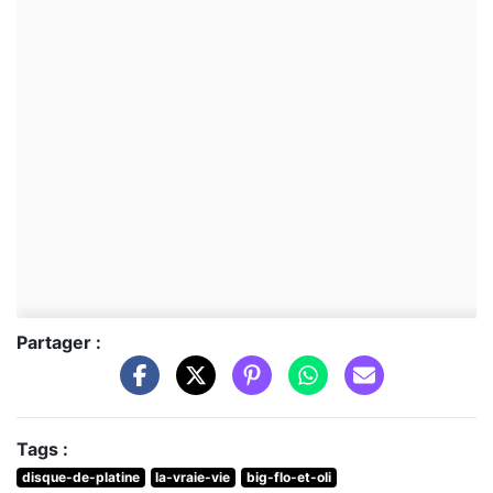
Partager :
Tags :
disque-de-platine
la-vraie-vie
big-flo-et-oli