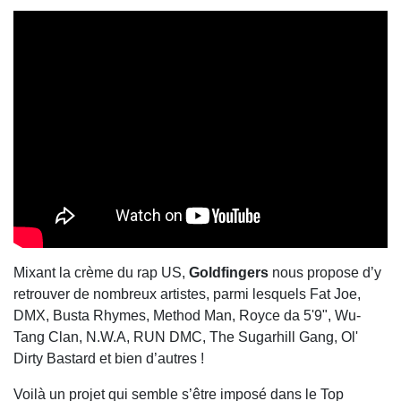
Mixant la crème du rap US,
Goldfingers
nous propose d’y
retrouver de nombreux artistes, parmi lesquels Fat Joe,
DMX, Busta Rhymes, Method Man, Royce da 5'9", Wu-
Tang Clan, N.W.A, RUN DMC, The Sugarhill Gang, Ol'
Dirty Bastard et bien d’autres !
Voilà un projet qui semble s’être imposé dans le Top