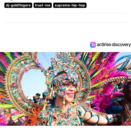
dj-goldfingers
trust-me
supreme-hip-hop