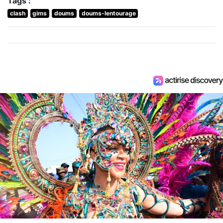
Tags :
clash
gims
doums
doums-lentourage