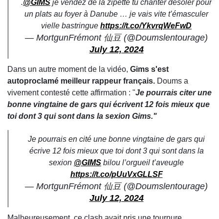
.
@GIMS
je vendez de la zipette tu chanter désoler pour
un plats au foyer à Danube … je vais vite t’émasculer
vielle bastringue
https://t.co/YkvrqWeFwD
— MortgunFrémont 仙豆 (@Doumslentourage)
July 12, 2024
Dans un autre moment de la vidéo,
Gims s'est
autoproclamé meilleur rappeur français.
Doums a
vivement contesté cette affirmation : "
Je pourrais citer une
bonne vingtaine de gars qui écrivent 12 fois mieux que
toi dont 3 qui sont dans la sexion Gims."
Je pourrais en cité une bonne vingtaine de gars qui
écrive 12 fois mieux que toi dont 3 qui sont dans la
sexion
@GIMS
bilou l’orgueil t’aveugle
https://t.co/pUuVxGLLSF
— MortgunFrémont 仙豆 (@Doumslentourage)
July 12, 2024
Malheureusement, ce clash avait pris une tournure