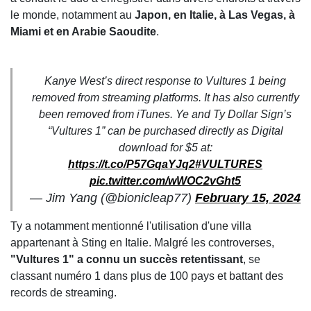
le monde, notamment au
Japon, en Italie, à Las Vegas, à
Miami et en Arabie Saoudite
.
Kanye West’s direct response to Vultures 1 being
removed from streaming platforms. It has also currently
been removed from iTunes. Ye and Ty Dollar Sign’s
“Vultures 1” can be purchased directly as Digital
download for $5 at:
https://t.co/P57GqaYJq2
#VULTURES
pic.twitter.com/wWOC2vGht5
— Jim Yang (@bionicleap77)
February 15, 2024
Ty a notamment mentionné l'utilisation d'une villa
appartenant à Sting en Italie. Malgré les controverses,
"Vultures 1" a connu un succès retentissant
, se
classant numéro 1 dans plus de 100 pays et battant des
records de streaming.