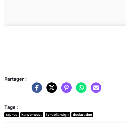
Partager :
Tags :
rap-us
kanye-west
ty-dolla-sign
declaration