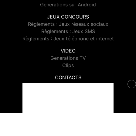
Generations sur Android
JEUX CONCOURS
Règlements : Jeux réseaux sociaux
Règlements : Jeux SMS
Règlements : Jeux téléphone et internet
VIDEO
Generations TV
Clips
CONTACTS
Contacter Generations
© 2026 Generations Tous droits réservés.
Signaler un contenu
-
Mentions légales
-
Politique de cookies
-