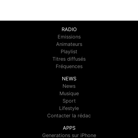
RADIO
Emissions
Animateurs
Playlist
Titres diffusés
Fréquences
NEWS
News
Musique
Sport
Lifestyle
Contacter la rédac
APPS
Generations sur iPhone