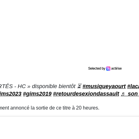
S - HC » disponible bientôt ⏳
#musiqueyaourt
#lac
ims2023
#gims2019
#retourdesexiondassault
♬ son 
t annoncé la sortie de ce titre à 20 heures.