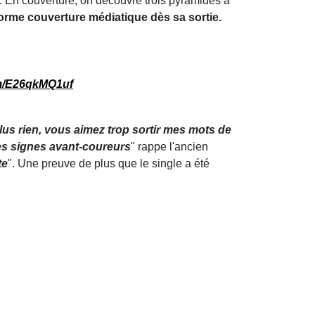
. En couverture, on découvre trois pyramides à
norme couverture médiatique dès sa sortie.
om/E26qkMQ1uf
lus rien, vous aimez trop sortir mes mots de
les signes avant-coureurs
" rappe l'ancien
te
". Une preuve de plus que le single a été