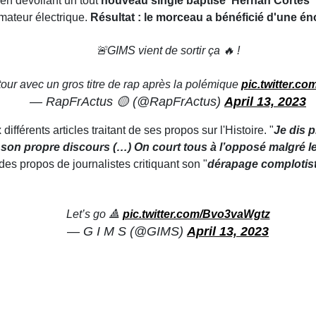
en dévoilant un tout
nouveau single baptisé 'Hernan Cortes"
mateur électrique.
Résultat : le morceau a bénéficié d'une é
🚨GIMS vient de sortir ça 🔥 !
etour avec un gros titre de rap après la polémique
pic.twitter.c
— RapFrActus 🟡 (@RapFrActus)
April 13, 2023
ifférents articles traitant de ses propos sur l'Histoire. "
Je dis p
 a son propre discours (…) On court tous à l’opposé malgré 
s propos de journalistes critiquant son "
dérapage complotis
Let’s go 🔺
pic.twitter.com/Bvo3vaWgtz
— G I M S (@GIMS)
April 13, 2023