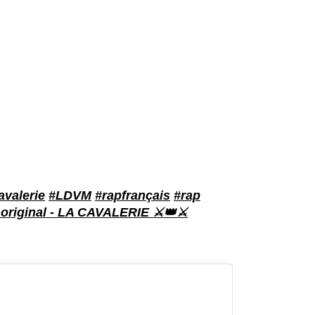
avalerie
#LDVM
#rapfrançais
#rap
original - LA CAVALERIE ⚔️👑⚔️