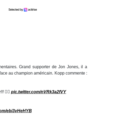
mentaires. Grand supporter de Jon Jones, il a
 face au champion américain. Kopp commente :
! 🏴‍☠️
pic.twitter.com/nVRk3a2fVY
.com/ebi3vHeHYB