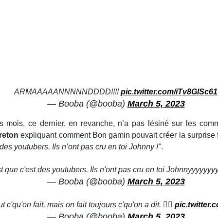
ARMAAAAANNNNNDDDD!!!!
pic.twitter.com/iTv8GlSc61
— Booba (@booba)
March 5, 2023
rs mois, ce dernier, en revanche, n’a pas lésiné sur les com
reton
expliquant comment Bon gamin pouvait créer la surprise
es youtubers. Ils n’ont pas cru en toi Johnny !"
.
que c'est des youtubers. Ils n'ont pas cru en toi Johnnyyyyyyyy!!
— Booba (@booba)
March 5, 2023
t c'qu'on fait, mais on fait toujours c'qu'on a dit. 🏴‍☠️
pic.twitter
— Booba (@booba)
March 5, 2023