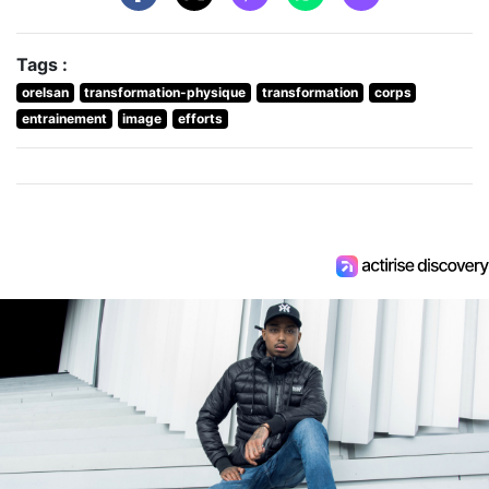
Tags :
orelsan
transformation-physique
transformation
corps
entrainement
image
efforts