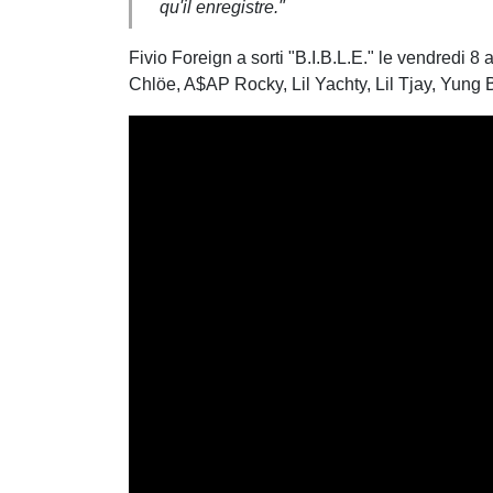
qu'il enregistre."
Fivio Foreign a sorti "B.I.B.L.E." le vendredi 
Chlöe, A$AP Rocky, Lil Yachty, Lil Tjay, Yung 