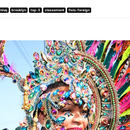
minaj
brooklyn
top-5
classement
fivio-foreign