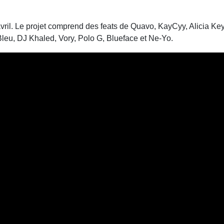
8 avril. Le projet comprend des feats de Quavo, KayCyy, Alicia 
Bleu, DJ Khaled, Vory, Polo G, Blueface et Ne-Yo.