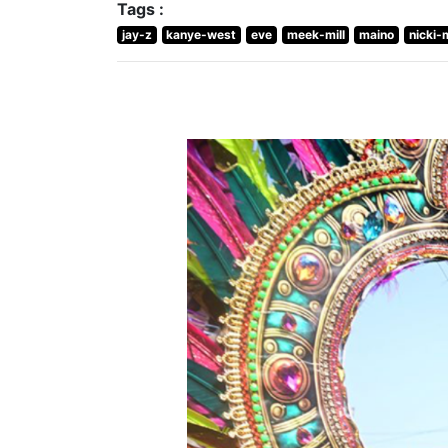
Tags :
jay-z
kanye-west
eve
meek-mill
maino
nicki-