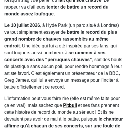
lorsqu'il s'agit de parler du
fait qu'il soit chauve
. Le
rappeur va d'ailleurs
tenter de battre un record du
monde assez loufoque
.
Le 10 juillet 2026
, à Hyde Park (un parc situé à Londres)
va tout simplement essayer de
battre le record du plus
grand nombre de chauves rassemblés au même
endroit
. Une idée qui lui a été inspirée par ses fans, qui
sont toujours aussi nombreux à
se ramener à ses
concerts avec des "perruques chauves"
, soit des bouts
de plastique sans aucun poil, pour rendre hommage à leur
artiste favori. C'est également un présentateur de la BBC,
Greg James, qui lui a envoyé un message pour l'inciter à
battre officiellement ce record.
L'information peut vous faire rire (elle est même faite pour
ça en vrai), mais sachez que
Pitbull
et ses fans prennent
cette histoire de record du monde au sérieux ! Et ils ne
devraient pas avoir de mal à le battre, puisque
le chanteur
affirme qu'à chacun de ses concerts, sur une foule de