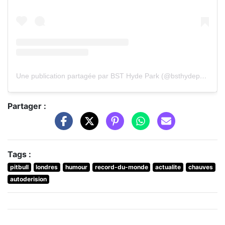
Une publication partagée par BST Hyde Park (@bsthydepark)
Partager :
Tags :
pitbull
londres
humour
record-du-monde
actualite
chauves
autoderision