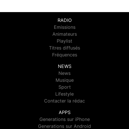
RADIO
Emissions
Animateurs
Playlist
Titres diffusés
Fréquences
NEWS
News
Musique
Sport
Lifestyle
Contacter la rédac
APPS
Generations sur iPhone
Generations sur Android