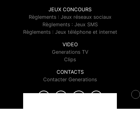
JEUX CONCOURS
Règlements : Jeux réseaux sociaux
Règlements : Jeux SMS
Règlements : Jeux téléphone et internet
VIDEO
Generations TV
Clips
CONTACTS
Contacter Generations
© 2026 Generations Tous droits réservés.
Signaler un contenu
-
Mentions légales
-
Politique de cookies
-
Contact