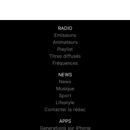
RADIO
Emissions
Animateurs
Playlist
Titres diffusés
Fréquences
NEWS
News
Musique
Sport
Lifestyle
Contacter la rédac
APPS
Generations sur iPhone