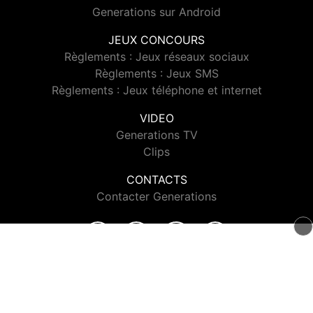
Generations sur Android
JEUX CONCOURS
Règlements : Jeux réseaux sociaux
Règlements : Jeux SMS
Règlements : Jeux téléphone et internet
VIDEO
Generations TV
Clips
CONTACTS
Contacter Generations
© 2026 Generations Tous droits réservés.
Signaler un contenu
-
Mentions légales
-
Politique de cookies
-