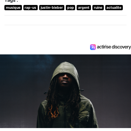
musique
rap-us
justin-bieber
pop
argent
ruine
actualite