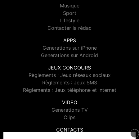
Musique
Sport
Lifestyle
Contacter la rédac
APPS
Generations sur iPhone
Generations sur Android
JEUX CONCOURS
Règlements : Jeux réseaux sociaux
Règlements : Jeux SMS
Règlements : Jeux téléphone et internet
VIDEO
Generations TV
Clips
CONTACTS
Contacter Generations