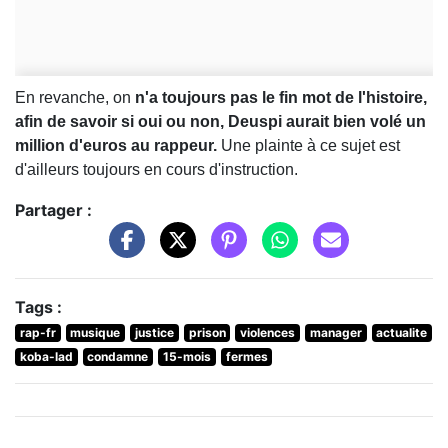
En revanche, on
n'a toujours pas le fin mot de l'histoire,
afin de savoir si oui ou non, Deuspi aurait bien volé un
million d'euros au rappeur.
Une plainte à ce sujet est
d'ailleurs toujours en cours d'instruction.
Partager :
Tags :
rap-fr
musique
justice
prison
violences
manager
actualite
koba-lad
condamne
15-mois
fermes