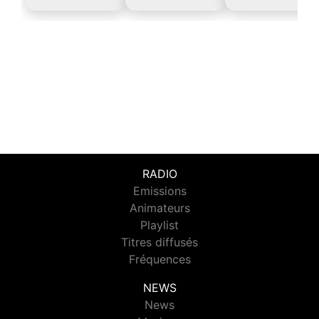
RADIO
Emissions
Animateurs
Playlist
Titres diffusés
Fréquences
NEWS
News