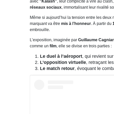
avec
"Kalash"
, leur complicité a viré au clash,
réseaux sociaux
, immortalisant leur rivalité 
Même si aujourd’hui la tension entre les deux 
marquant va être
mis à l’honneur
. À partir du
embrouille.
L’exposition, imaginée par
Guillaume Cagnia
comme un
film
, elle se divise en trois parties :
Le duel à l’aéroport
, qui revient su
L’opposition virtuelle
, retraçant le
Le match retour
, évoquant le comba