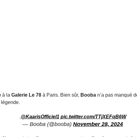
e
à la
Galerie Le 78
à Paris. Bien sûr,
Booba
n’a pas manqué de
 légende.
.
@KaarisOfficiel1
pic.twitter.com/TTjXEFqB6W
— Booba (@booba)
November 28, 2024