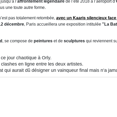
 jusqu’à l’
affrontement légendaire
de l’été 2018 à l’aéroport d’
sous une toute autre forme.
n’est pas totalement retombée,
avec un
Kaaris
silencieux fac
12 décembre
, Paris accueillera une exposition intitulée
"La Bat
rd
, se compose de
peintures
et de
sculptures
qui reviennent su
r ce jour chaotique à Orly.
s clashes en ligne entre les deux artistes.
t qui aurait dû désigner un vainqueur final mais n’a jamai