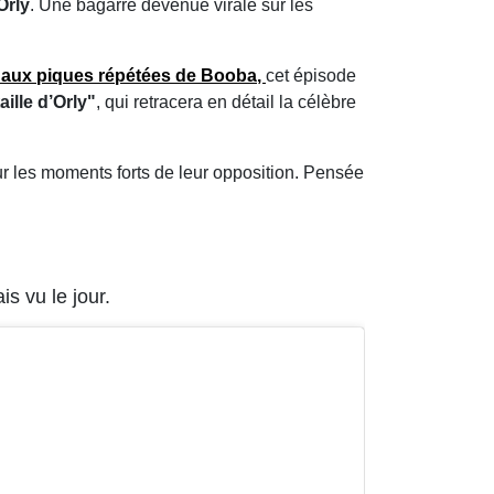
Orly
. Une bagarre devenue virale sur les
e aux
piques répétées de Booba
,
cet épisode
aille d’Orly"
, qui retracera en détail la célèbre
r les moments forts de leur opposition. Pensée
s vu le jour.