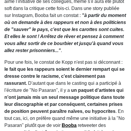
aimé l'initiative de ses collègues, même s'il aura été plutôt
soft dans la critique cette fois-ci. Dans une story publiée
sur Instagram, Booba fait un constat :
"à partir du moment
où on demande à des rappeurs et non à des politiciens
de "sauver" le pays, c'est que les carottes sont cuites.
Et elles le sont ! Arrêtez de rêver et pensez à comment
vous allez sortir de ce bourbier et jusqu'à quand vous
allez rester prisonniers..."
.
Pour une fois, le constat de Kopp n'est pas si déconnant :
le fait que les rappeurs soient le dernier rempart qui se
dresse contre le racisme, c'est clairement pas
rassurant.
D'autant que dans le casting qui a participé à
l'écriture de "No Pasaran", il y a
un paquet d'artistes qui
n'ont jamais mis un seul message politique dans toute
leur discographie et par conséquent, certaines prises
de position peuvent paraître naïves, ou hypocrites
. En
tout cas, ici, on préfère quand même une initiative à la "No
Pasaran" plutôt que de voir
Booba
retweeter des