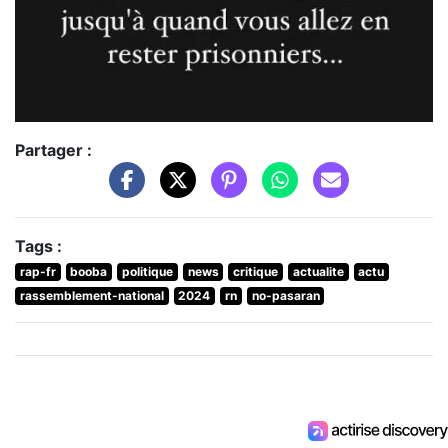
Partager :
Tags :
rap-fr
booba
politique
news
critique
actualite
actu
rassemblement-national
2024
rn
no-pasaran