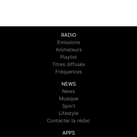
RADIO
Emissions
Animateurs
Playlist
Titres diffusés
Fréquences
NEWS
News
Musique
Sport
Lifestyle
Contacter la rédac
APPS