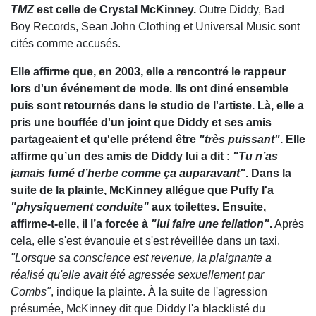
TMZ
est celle de Crystal McKinney.
Outre Diddy, Bad
Boy Records, Sean John Clothing et Universal Music sont
cités comme accusés.
Elle affirme que, en 2003, elle a rencontré le rappeur
lors d'un événement de mode. Ils ont diné ensemble
puis sont retournés dans le studio de l'artiste. Là, elle a
pris une bouffée d'un joint que Diddy et ses amis
partageaient et qu'elle prétend être
"très puissant"
. Elle
affirme qu’un des amis de Diddy lui a dit :
"Tu n’as
jamais fumé d’herbe comme ça auparavant"
. Dans la
suite de la plainte, McKinney allégue que Puffy l'a
"physiquement conduite"
aux toilettes. Ensuite,
affirme-t-elle, il l’a forcée à
"lui faire une fellation"
.
Après
cela, elle s'est évanouie et s'est réveillée dans un taxi.
"Lorsque sa conscience est revenue, la plaignante a
réalisé qu'elle avait été agressée sexuellement par
Combs"
, indique la plainte. À la suite de l'agression
présumée, McKinney dit que Diddy l'a blacklisté du