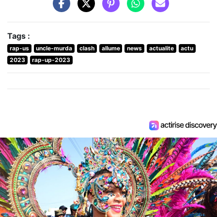
Tags :
rap-us
uncle-murda
clash
allume
news
actualite
actu
2023
rap-up-2023