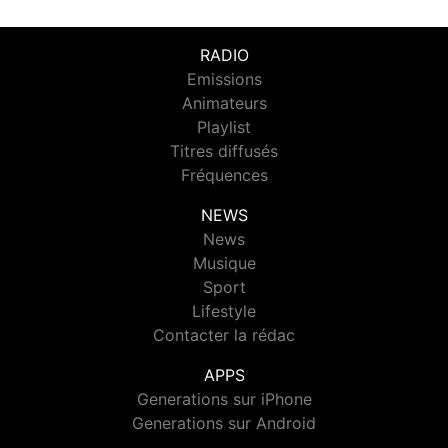
RADIO
Emissions
Animateurs
Playlist
Titres diffusés
Fréquences
NEWS
News
Musique
Sport
Lifestyle
Contacter la rédac
APPS
Generations sur iPhone
Generations sur Android