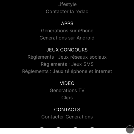
Lifestyle
Contacter la rédac
APPS
Generations sur iPhone
Generations sur Android
JEUX CONCOURS
Règlements : Jeux réseaux sociaux
Règlements : Jeux SMS
Règlements : Jeux téléphone et internet
VIDEO
Generations TV
Clips
CONTACTS
Contacter Generations