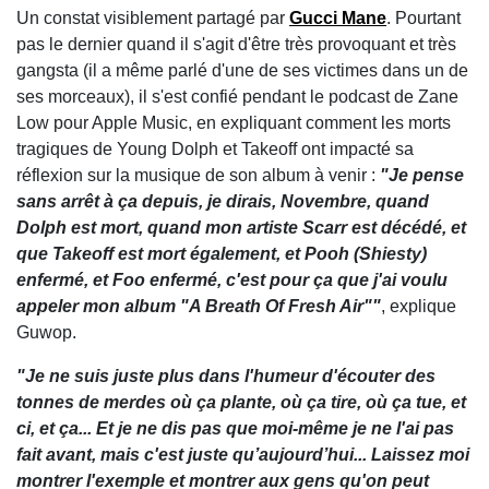
Un constat visiblement partagé par
Gucci Mane
. Pourtant
pas le dernier quand il s'agit d'être très provoquant et très
gangsta (il a même parlé d'une de ses victimes dans un de
ses morceaux), il s'est confié pendant le podcast de Zane
Low pour Apple Music, en expliquant comment les morts
tragiques de Young Dolph et Takeoff ont impacté sa
réflexion sur la musique de son album à venir :
"Je pense
sans arrêt à ça depuis, je dirais, Novembre, quand
Dolph est mort, quand mon artiste Scarr est décédé, et
que Takeoff est mort également, et Pooh (Shiesty)
enfermé, et Foo enfermé, c'est pour ça que j'ai voulu
appeler mon album "A Breath Of Fresh Air""
, explique
Guwop.
"Je ne suis juste plus dans l'humeur d'écouter des
tonnes de merdes où ça plante, où ça tire, où ça tue, et
ci, et ça... Et je ne dis pas que moi-même je ne l'ai pas
fait avant, mais c'est juste qu’aujourd’hui... Laissez moi
montrer l'exemple et montrer aux gens qu'on peut