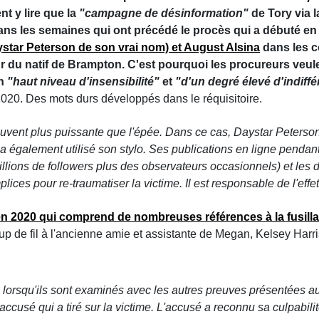
t y lire que la
"campagne de désinformation"
de Tory via 
ans les semaines qui ont précédé le procès qui a débuté en 
ystar Peterson de son vrai nom) et August Alsina
dans les c
r du natif de Brampton. C'est pourquoi les procureurs veule
un
"haut niveau d'insensibilité"
et
"d'un degré élevé d'indiff
 2020. Des mots durs développés dans le réquisitoire.
ouvent plus puissante que l'épée. Dans ce cas, Daystar Peterson 
il a également utilisé son stylo. Ses publications en ligne pendant
illions de followers plus des observateurs occasionnels) et les
lices pour re-traumatiser la victime. Il est responsable de l'effe
 en 2020 qui comprend de nombreuses références à la fusilla
up de fil à l'ancienne amie et assistante de Megan, Kelsey Harris
, lorsqu'ils sont examinés avec les autres preuves présentées a
cusé qui a tiré sur la victime. L'accusé a reconnu sa culpabilit