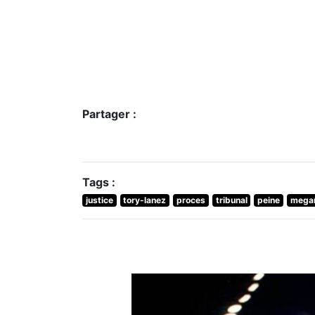
Partager :
Tags :
justice
tory-lanez
proces
tribunal
peine
megan