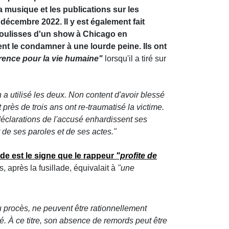
la musique et les publications sur les
décembre 2022. Il y est également fait
oulisses d'un show à Chicago en
nt le condamner à une lourde peine. Ils ont
érence pour la vie humaine"
lorsqu'il a tiré sur
a utilisé les deux. Non content d'avoir blessé
 près de trois ans ont re-traumatisé la victime.
 déclarations de l'accusé enhardissent ses
t de ses paroles et de ses actes."
de est le signe que le rappeur
"profite de
, après la fusillade, équivalait à
"une
u procès, ne peuvent être rationnellement
é. À ce titre, son absence de remords peut être