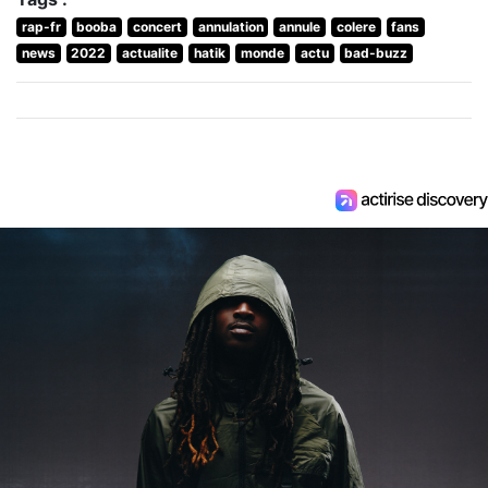
rap-fr
booba
concert
annulation
annule
colere
fans
news
2022
actualite
hatik
monde
actu
bad-buzz