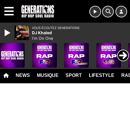
MENU
VOUS ÉCOUTEZ GENERATIONS
DJ Khaled
I’m On One
NEWS
MUSIQUE
SPORT
LIFESTYLE
RAD