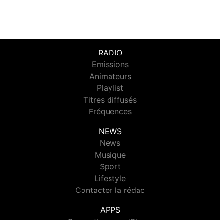
RADIO
Emissions
Animateurs
Playlist
Titres diffusés
Fréquences
NEWS
News
Musique
Sport
Lifestyle
Contacter la rédac
APPS