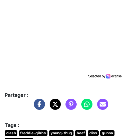
Partager :
Tags :
clash
freddie-gibbs
young-thug
beef
diss
gunna