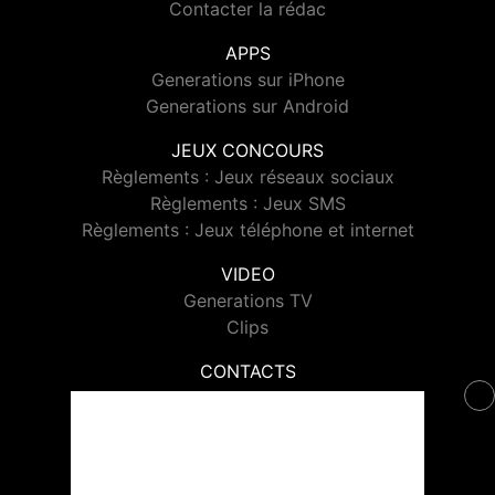
Contacter la rédac
APPS
Generations sur iPhone
Generations sur Android
JEUX CONCOURS
Règlements : Jeux réseaux sociaux
Règlements : Jeux SMS
Règlements : Jeux téléphone et internet
VIDEO
Generations TV
Clips
CONTACTS
Contacter Generations