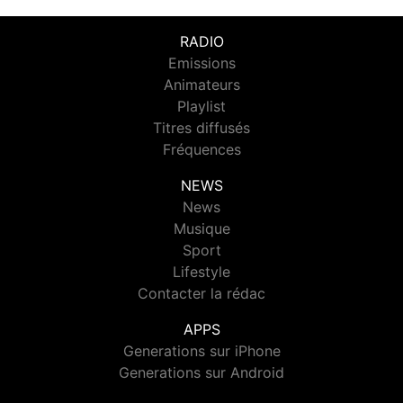
RADIO
Emissions
Animateurs
Playlist
Titres diffusés
Fréquences
NEWS
News
Musique
Sport
Lifestyle
Contacter la rédac
APPS
Generations sur iPhone
Generations sur Android