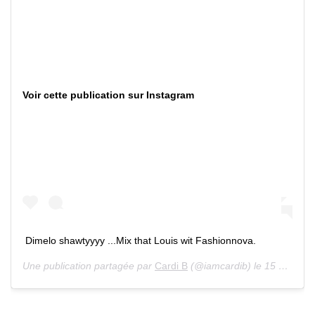
Voir cette publication sur Instagram
Dimelo shawtyyyy ...Mix that Louis wit Fashionnova.
Une publication partagée par
Cardi B
(@iamcardib) le 15 Juin 2020 à 7 :38 PDT