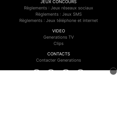
JEUX CONCOURS
Règlements : Jeux réseaux sociaux
Règlements : Jeux SMS
Règlements : Jeux téléphone et internet
VIDEO
Generations TV
Clips
CONTACTS
Contacter Generations
© 2026 Generations Tous droits réservés.
Signaler un contenu
-
Mentions légales
-
Politique de cookies
-
Contact