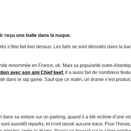
ir reçu une balle dans la nuque.
près s’être fait tirer dessus. Les faits se sont déroulés dans la 
rande renommée en France, ok. Mais sa popularité outre-Altantiq
tion avec son ami Chief keef.
Il a aussi fait de nombreux feat
nté dans le rap game. Sauf que ce matin, un drame s’est produit. Li
t dans sa voiture sur un parking, quand il a été victime d’une vi
sont aussitôt repartis, et n'ont laissé aucune trace. Pour l'heure
ques minutes après le drame. Reese se trouvait sur le siège cond