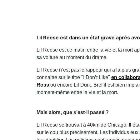
Lil Reese est dans un état grave après avo
Lil Reese est ce matin entre la vie et la mort a
sa voiture au moment du drame.
Lil Reese n’est pas le rappeur qui a la plus g
connaitre sur le titre "I Don’t Like"
en collabora
Ross
ou encore Lil Durk. Bref il est bien impla
moment-même entre la vie et la mort.
Mais alors, que s’est-il passé ?
Lil Reese se trouvait à 40km de Chicago. Il étai
sur le cou plus précisément. Les individus eux, 
les identifier. Les policiers sont arrivés quel