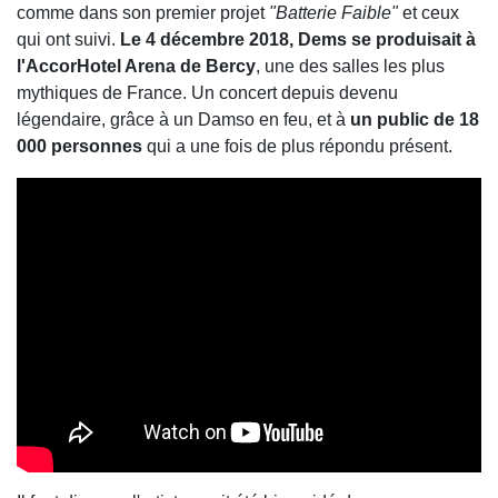
comme dans son premier projet
"Batterie Faible"
et ceux
qui ont suivi.
Le 4 décembre 2018, Dems se produisait à
l'AccorHotel Arena de Bercy
, une des salles les plus
mythiques de France. Un concert depuis devenu
légendaire, grâce à un Damso en feu, et à
un public de 18
000 personnes
qui a une fois de plus répondu présent.