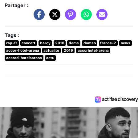
Partager :
Tags :
rap-fr
concert
bercy
2018
dems
damso
france-2
news
accor-hotel-arena
actualite
2019
accorhotel-arena
accord-hotelsarena
actu