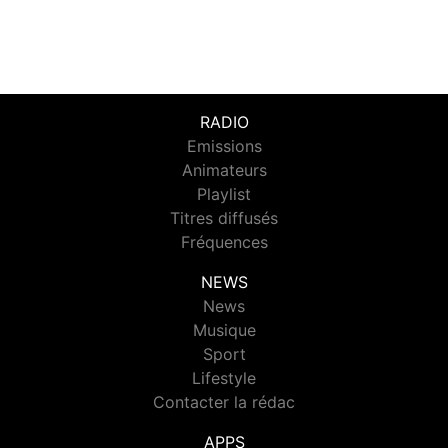
RADIO
Emissions
Animateurs
Playlist
Titres diffusés
Fréquences
NEWS
News
Musique
Sport
Lifestyle
Contacter la rédac
APPS