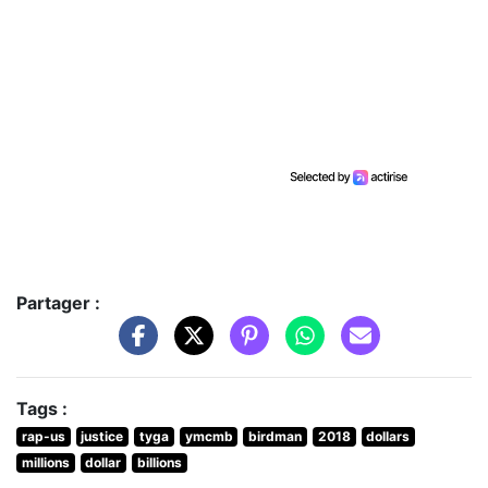
Partager :
Tags :
rap-us
justice
tyga
ymcmb
birdman
2018
dollars
millions
dollar
billions