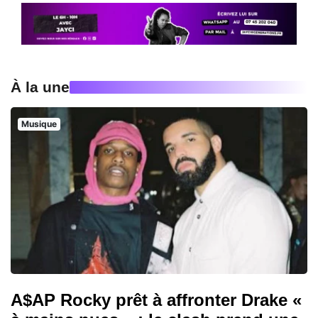
À la une
Musique
A$AP Rocky prêt à affronter Drake «