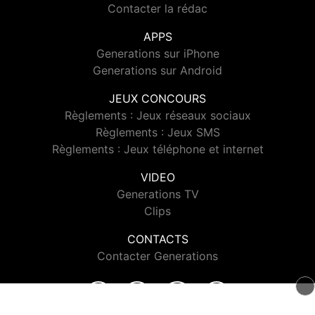
Contacter la rédac
APPS
Generations sur iPhone
Generations sur Android
JEUX CONCOURS
Règlements : Jeux réseaux sociaux
Règlements : Jeux SMS
Règlements : Jeux téléphone et internet
VIDEO
Generations TV
Clips
CONTACTS
Contacter Generations