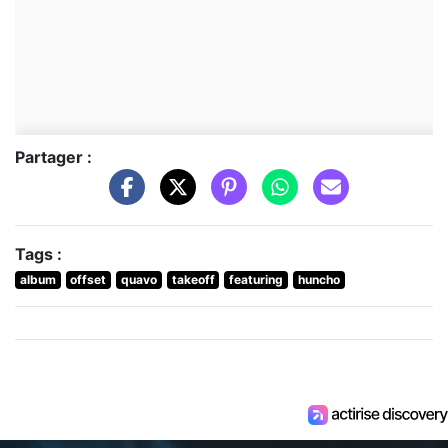
Partager :
Tags :
album
offset
quavo
takeoff
featuring
huncho