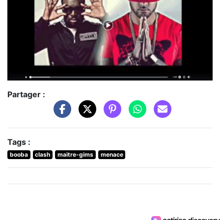
Partager :
Tags :
booba
clash
maitre-gims
menace