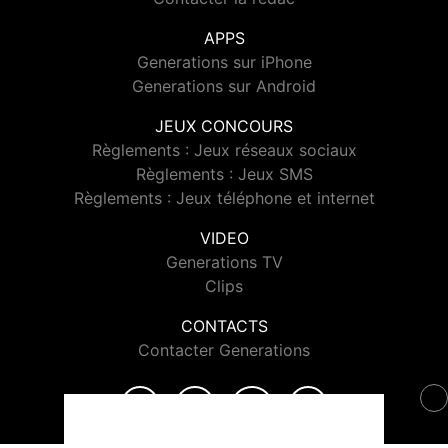
APPS
Generations sur iPhone
Generations sur Android
JEUX CONCOURS
Règlements : Jeux réseaux sociaux
Règlements : Jeux SMS
Règlements : Jeux téléphone et internet
VIDEO
Generations TV
Clips
CONTACTS
Contacter Generations