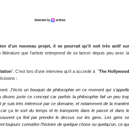
on d’un nouveau projet, il se pourrait qu’il soit très actif su
a littérature que l’artiste entreprend de se lancer depuis peu avec l
lation
". C’est lors d’une interview qu’il a accordé à "
The Hollywoo
écisions :
ent. J’écris un bouquin de philosophie en ce moment qui s’appell
ou disons juste ce concept car parfois la philosophie fait un peu tro
t je suis très intéressé par ce domaine, et notamment de la manièr
 car ça te sort du temps et te transporte dans le passé et dans l
 souvent ça finit par prendre le dessus sur les gens. Les gens s
nt toujours connaître l’histoire de quelque chose ou quelqu’un, ce qu