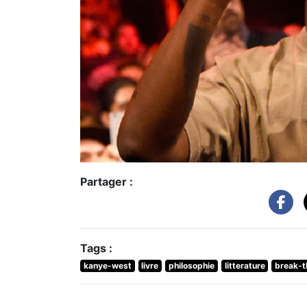
Partager :
Tags :
kanye-west
livre
philosophie
litterature
break-t