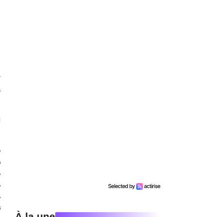
r
a
d
e
p
e
e
e
i
À la une