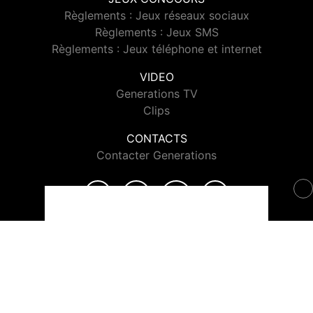
Règlements : Jeux réseaux sociaux
Règlements : Jeux SMS
Règlements : Jeux téléphone et internet
VIDEO
Generations TV
Clips
CONTACTS
Contacter Generations
© 2026 Generations Tous droits réservés.
Signaler un contenu
-
Mentions légales
-
Politique de cookies
-
Contact