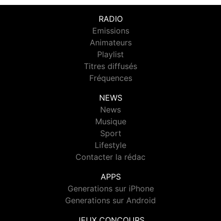
RADIO
Emissions
Animateurs
Playlist
Titres diffusés
Fréquences
NEWS
News
Musique
Sport
Lifestyle
Contacter la rédac
APPS
Generations sur iPhone
Generations sur Android
JEUX CONCOURS